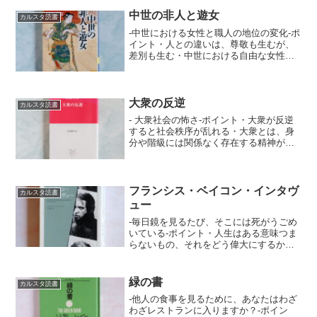
中世の非人と遊女
カルスタ読書
-中世における女性と職人の地位の変化-ポ
イント・人との違いは、尊敬も生むが、
差別も生む・中世における自由な女性の
立場・西洋との出会いが日本人の価値観
を変えていく
大衆の反逆
カルスタ読書
- 大衆社会の怖さ-ポイント・大衆が反逆
すると社会秩序が乱れる・大衆とは、身
分や階級には関係なく存在する精神が退
廃している集団・人生は困難と義務を背
負い努力すべき
フランシス・ベイコン・インタヴ
カルスタ読書
ュー
-毎日鏡を見るたび、そこには死がうごめ
いている-ポイント・人生はある意味つま
らないもの、それをどう偉大にするか・
ある人が興味をそそる人物になるのは専
心している時だけ・芸術作品が残酷に見
えるのは現実が残酷だから
緑の書
カルスタ読書
-他人の食事を見るために、あなたはわざ
わざレストランに入りますか？-ポイン