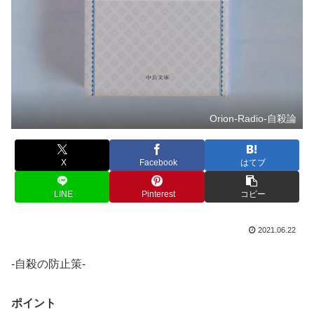
Orion-Radio-自殺論
X
Facebook
はてブ
LINE
Pinterest
コピー
2021.06.22
-自殺の防止策-
ポイント