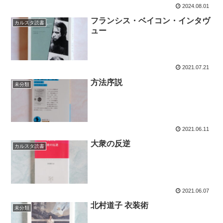
2024.08.01
フランシス・ベイコン・インタヴ
カルスタ読書
ュー
2021.07.21
方法序説
未分類
2021.06.11
大衆の反逆
カルスタ読書
2021.06.07
北村道子 衣装術
未分類