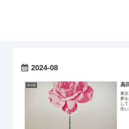
2024-08
高
未分類
東京
夢を
して
生い