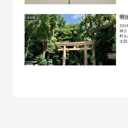
明
未分類
20
神さ
料を
太鼓