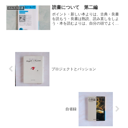
ギャラリーで行われたシャウキー氏の図
録です。ドローウィングも豊富で、彼の
読書について 第二編
カルスタ読書
出身国...
ポイント・新しい本よりは、古典・良書
を読もう・良書は熟読、読み直しをしよ
う・本を読むよりは、自分の頭でよく考
えることの方がよい
プロジェクトとパッション
自省録