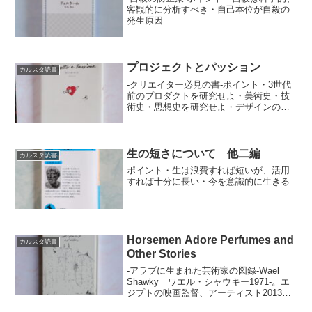
客観的に分析すべき・自己本位が自殺の
発生原因
プロジェクトとパッション
カルスタ読書
-クリエイター必見の書-ポイント・3世代
前のプロダクトを研究せよ・美術史・技
術史・思想史を研究せよ・デザインの練
習を毎日10分せよ
生の短さについて 他二編
カルスタ読書
ポイント・生は浪費すれば短いが、活用
すれば十分に長い・今を意識的に生きる
Horsemen Adore Perfumes and
カルスタ読書
Other Stories
-アラブに生まれた芸術家の図録-Wael
Shawky ワエル・シャウキー1971-。エ
ジプトの映画監督、アーティスト2013
年、イギリスロンドンのサーペンタイン