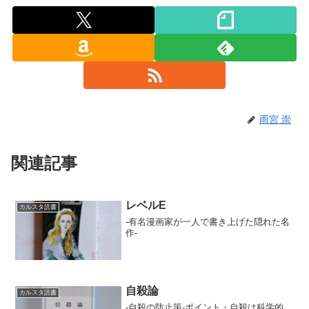
雨宮 崇
関連記事
レベルE
カルスタ読書
-有名漫画家が一人で書き上げた隠れた名
作-
自殺論
カルスタ読書
-自殺の防止策-ポイント・自殺は科学的、